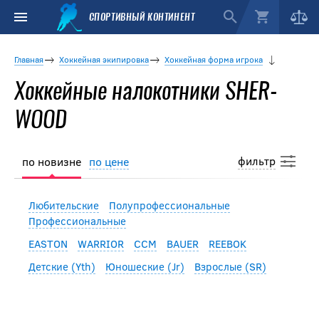
СПОРТИВНЫЙ КОНТИНЕНТ
Главная
Хоккейная экипировка
Хоккейная форма игрока
Хоккейные налокотники SHER-
WOOD
фильтр
по новизне
по цене
Любительские
Полупрофессиональные
Профессиональные
EASTON
WARRIOR
CCM
BAUER
REEBOK
Детские (Yth)
Юношеские (Jr)
Взрослые (SR)