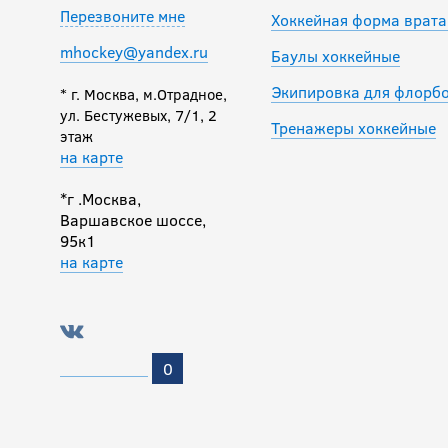
Перезвоните мне
Хоккейная форма врата
mhockey@yandex.ru
Баулы хоккейные
Экипировка для флорб
* г. Москва, м.Отрадное,
ул. Бестужевых, 7/1, 2
Тренажеры хоккейные
этаж
на карте
*г .Москва,
Варшавское шоссе,
95к1
на карте
0