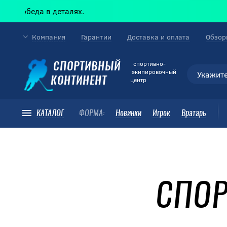
победа в деталях.
Компания
Гарантии
Доставка и оплата
Обзор
cпортивно-
СПОРТИВНЫЙ
экипировочный
КОНТИНЕНТ
центр
КАТАЛОГ
ФОРМА:
Новинки
Игрок
Вратарь
СПОР