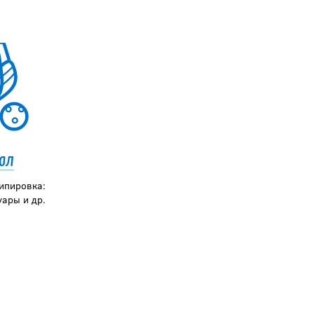
ол
ипировка:
уары и др.