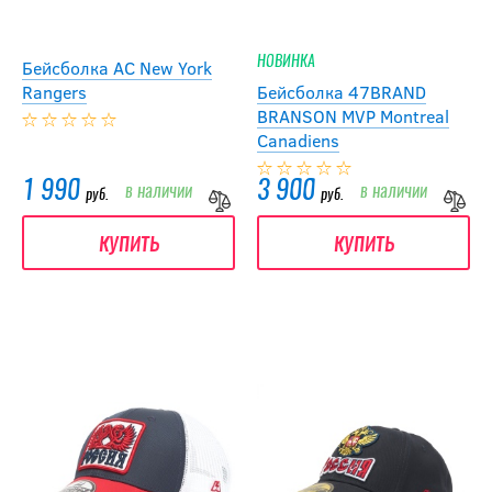
НОВИНКА
Бейсболка АС New York
Rangers
Бейсболка 47BRAND
BRANSON MVP Montreal
Canadiens
1 990
3 900
в наличии
в наличии
руб.
руб.
купить
купить