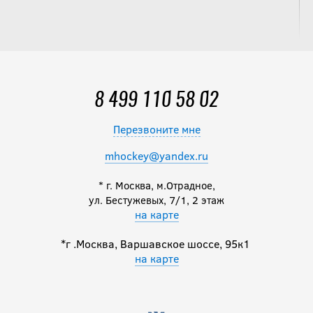
Бейсболка
АС (10275)
Россия
2 190
руб.
8 499 110 58 02
Перезвоните мне
Бейсболка
АС (10274)
mhockey@yandex.ru
Россия
* г. Москва, м.Отрадное,
ул. Бестужевых, 7/1, 2 этаж
2 190
руб.
на карте
*г .Москва, Варшавское шоссе, 95к1
на карте
Бейсболка
АС (10271)
Россия