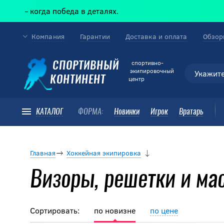
 победа в деталях.
Компания
Гарантии
Доставка и оплата
Обзор
cпортивно-
СПОРТИВНЫЙ
экипировочный
КОНТИНЕНТ
центр
КАТАЛОГ
ФОРМА:
Новинки
Игрок
Вратарь
Главная
Хоккейная экипировка
Визоры, решетки и ма
Сортировать:
по новизне
по цене