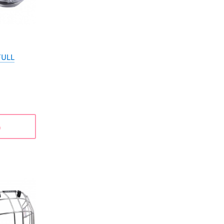
FULL
ь