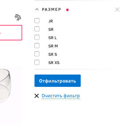
РАЗМЕР
JR
SR
ь
SR L
SR M
SR S
SR XS
Очистить фильтр