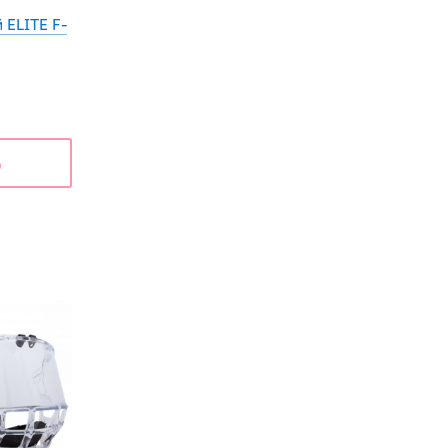
 ELITE F-
ь