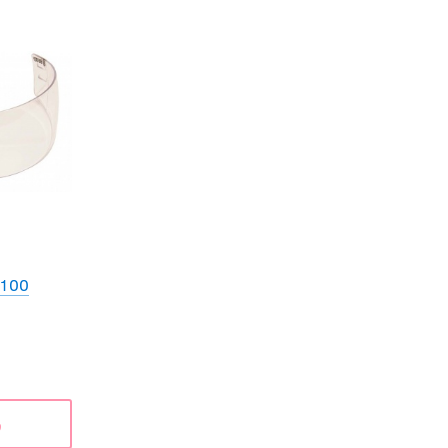
V100
ь