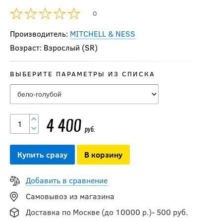
0
Производитель:
MITCHELL & NESS
Возраст: Взрослый (SR)
ВЫБЕРИТЕ ПАРАМЕТРЫ ИЗ СПИСКА
Бейсболка 47BRAND
BRANSON MVP
Montreal Canadiens
4 400
руб.
3 900
руб.
Купить сразу
В корзину
Добавить в сравнение
Бейсболка Mitchell &
Самовывоз из магазина
Ness TEAM GROUND
2.0 PRO SNAPBACK
Доставка по Москве (до 10000 р.)- 500 руб.
QUEBEC