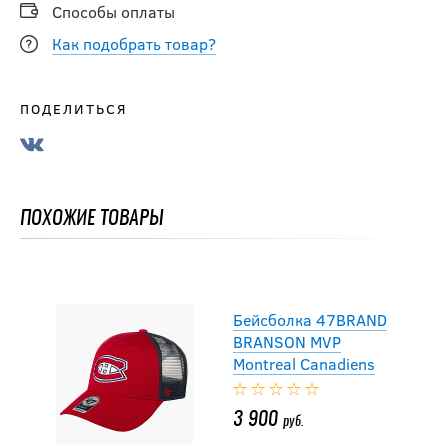
Способы оплаты
Как подобрать товар?
4 400
руб.
ПОДЕЛИТЬСЯ
Бейсболка Mitchell &
Ness AGAINST THE
BEST PRO SNAPBACK
NY RANGERS
ПОХОЖИЕ ТОВАРЫ
4 200
руб.
Бейсболка 47BRAND
BRANSON MVP
Montreal Canadiens
3 900
руб.