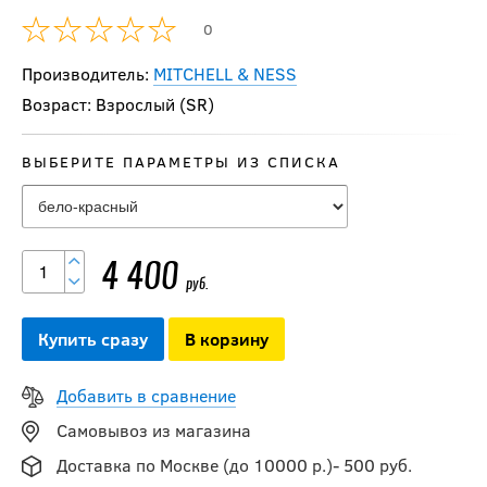
0
Производитель:
MITCHELL & NESS
Возраст: Взрослый (SR)
ВЫБЕРИТЕ ПАРАМЕТРЫ ИЗ СПИСКА
Бейсболка 47BRAND
BRANSON MVP
Montreal Canadiens
4 400
руб.
3 900
руб.
Купить сразу
В корзину
Добавить в сравнение
Бейсболка Mitchell &
Самовывоз из магазина
Ness TEAM GROUND
2.0 PRO SNAPBACK
Доставка по Москве (до 10000 р.)- 500 руб.
QUEBEC