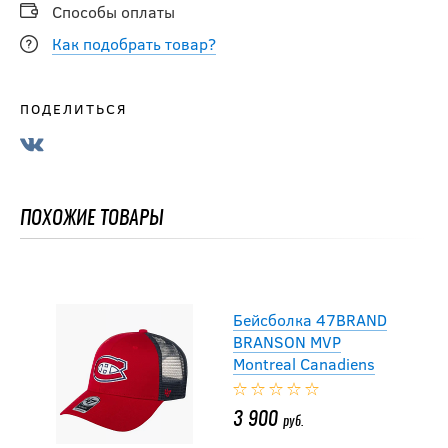
Способы оплаты
Как подобрать товар?
4 400
руб.
ПОДЕЛИТЬСЯ
Бейсболка Mitchell &
Ness AGAINST THE
BEST PRO SNAPBACK
NY RANGERS
ПОХОЖИЕ ТОВАРЫ
4 200
руб.
Бейсболка 47BRAND
BRANSON MVP
Montreal Canadiens
3 900
руб.