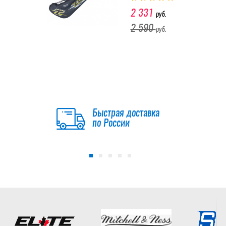
2 331
руб.
2 590
руб.
-10 %
Сумка TEMPISH
FLASH BAG на 3
клюшки JR
Быстрая доставка
2 331
по России
руб.
2 590
руб.