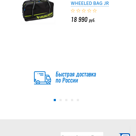
WHEELED BAG JR
18 990
руб.
Сумка на колесах
BAUER PREMIUM
WHEELED BAG JR
18 990
Быстрая доставка
руб.
по России