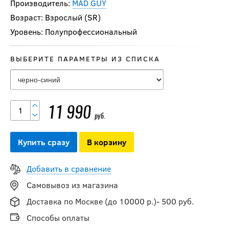
Производитель:
MAD GUY
Возраст: Взрослый (SR)
Уровень: Полупрофессиональный
Сумка на колесах
ВЫБЕРИТЕ ПАРАМЕТРЫ ИЗ СПИСКА
MAD GUY Strike 2,0
SR 36"
11 990
руб.
11 990
руб.
-40 %
Купить сразу
В корзину
Баул без колес
BAUER S21 CORE
Добавить в сравнение
CARRY BAG 32" (SR)
Самовывоз из магазина
Доставка по Москве (до 10000 р.)- 500 руб.
6 594
руб.
Способы оплаты
10 990
руб.