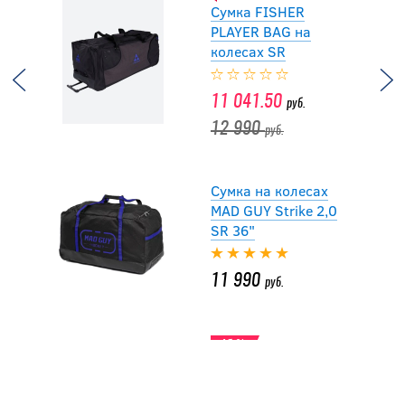
Сумка FISHER
PLAYER BAG на
колесах SR
11 041.50
руб.
12 990
руб.
Сумка на колесах
MAD GUY Strike 2,0
SR 36"
11 990
руб.
-40 %
Баул без колес
BAUER S21 CORE