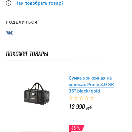
Как подобрать товар?
-10 %
Рюкзак на колесах
ПОДЕЛИТЬСЯ
BIG BOY ELITE LINE
SR
10 791
руб.
ПОХОЖИЕ ТОВАРЫ
11 990
руб.
Сумка хоккейная на
колесах Prime 3.0 SR
36" black/gold
12 990
руб.
-15 %