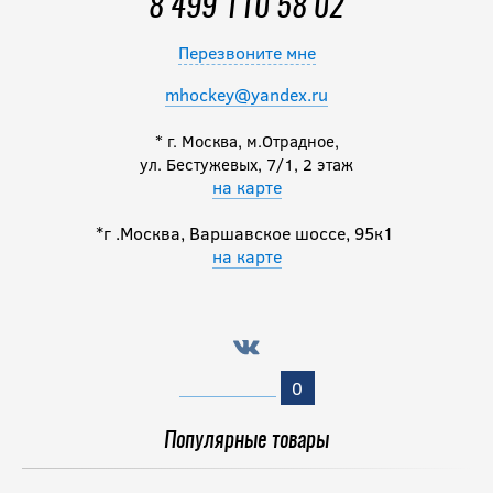
8 499 110 58 02
12 990
руб.
Перезвоните мне
mhockey@yandex.ru
-15 %
Сумка FISHER
* г. Москва, м.Отрадное,
PLAYER BAG на
ул. Бестужевых, 7/1, 2 этаж
колесах SR
на карте
*г .Москва, Варшавское шоссе, 95к1
11 041.50
руб.
на карте
12 990
руб.
Сумка на колесах
MAD GUY Strike 2,0
0
SR 36"
Популярные товары
11 990
руб.