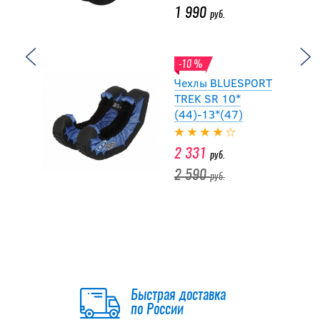
1 990
руб.
-10 %
Чехлы BLUESPORT
TREK SR 10*
(44)-13*(47)
2 331
руб.
2 590
руб.
Чехлы для коньков
MAD GUY Dry&Go
PLATINUM
1 990
Быстрая доставка
руб.
по России