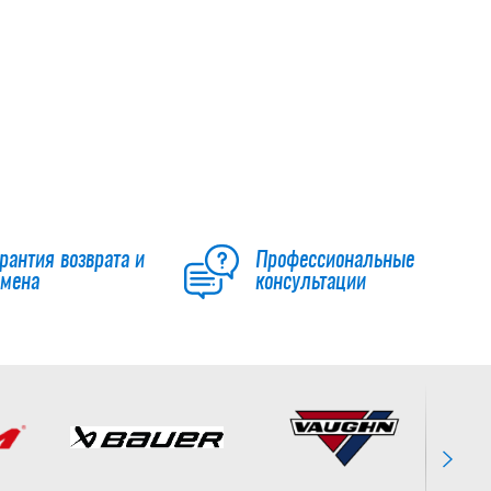
Гамаши хоккейные
с липучкой EDGE
(Волна) YTH
1 050
руб.
рантия возврата и
Профессиональные
бмена
консультации