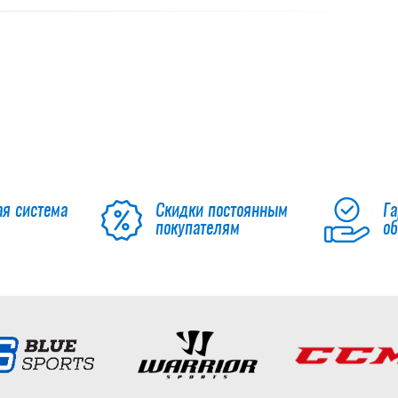
ая система
Скидки постоянным
Га
покупателям
о