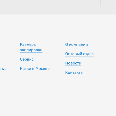
3 752.50
руб.
3 950
руб.
-15 %
Брюки
компрессионные
BIG BOY ELITE LINE
Размеры
О компании
JR
экипировки
Оптовый отдел
Сервис
3 051.50
Новости
руб.
ты,
Катки в Москве
3 590
руб.
Контакты