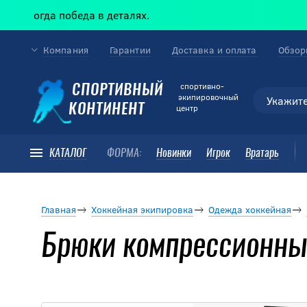
гда победа в деталях.
Компания
Гарантии
Доставка и оплата
Обзор
cпортивно-
СПОРТИВНЫЙ
экипировочный
КОНТИНЕНТ
центр
КАТАЛОГ
ФОРМА:
Новинки
Игрок
Вратарь
Главная
Хоккейная экипировка
Одежда хоккейная
Брюки компрессионны