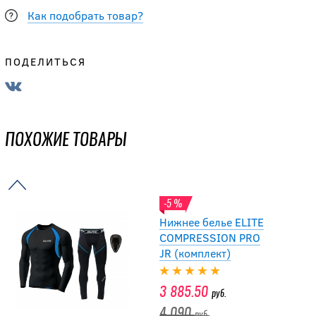
Как подобрать товар?
-15 %
Брюки
ПОДЕЛИТЬСЯ
компрессионные
BIG BOY ELITE LINE
JR
ПОХОЖИЕ ТОВАРЫ
3 051.50
руб.
3 590
руб.
-5 %
Нижнее белье ELITE
COMPRESSION PRO
JR (комплект)
3 885.50
руб.
4 090
руб.