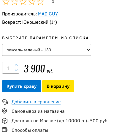
0
Производитель:
MAD GUY
-5 %
Нижнее белье ELITE
Возраст: Юношеский (Jr)
COMPRESSION PRO
JR (комплект)
ВЫБЕРИТЕ ПАРАМЕТРЫ ИЗ СПИСКА
3 885.50
руб.
4 090
руб.
3 900
руб.
-5 %
Нижнее белье
Купить сразу
В корзину
(комплект) ELITE
COMPRESSION PRO
Добавить в сравнение
JR
Самовывоз из магазина
Доставка по Москве (до 10000 р.)- 500 руб.
3 752.50
руб.
Способы оплаты
3 950
руб.