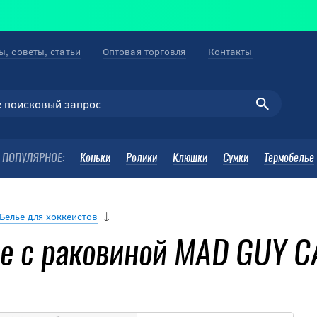
ы, советы, статьи
Оптовая торговля
Контакты
ПОПУЛЯРНОЕ:
Коньки
Ролики
Клюшки
Сумки
Термобелье
Белье для хоккеистов
е с раковиной MAD GUY C