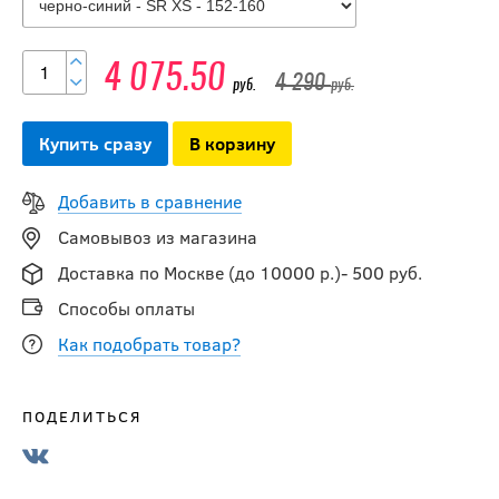
4 075.50
4 290
руб.
руб.
-15 %
Купить сразу
В корзину
Брюки
компрессионные BIG
Добавить в сравнение
BOY ELITE LINE SR
Самовывоз из магазина
Доставка по Москве (до 10000 р.)- 500 руб.
3 391.50
руб.
Способы оплаты
3 990
руб.
Как подобрать товар?
-5 %
Нижнее белье
ПОДЕЛИТЬСЯ
(комплект) ELITE
COMPRESSION PRO
SR