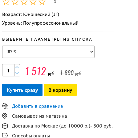
0
-15 %
Возраст: Юношеский (Jr)
Футболка
компрессионная
Уровень: Полупрофессиональный
BIG BOY ELITE LINE
JR
ВЫБЕРИТЕ ПАРАМЕТРЫ ИЗ СПИСКА
1 521.50
руб.
1 790
руб.
1 512
1 890
руб.
руб.
-20 %
Брюки хоккейные
Купить сразу
В корзину
компрессионные
FLAME X-FIT JR
Добавить в сравнение
Самовывоз из магазина
1 600
руб.
Доставка по Москве (до 10000 р.)- 500 руб.
2 000
руб.
Способы оплаты