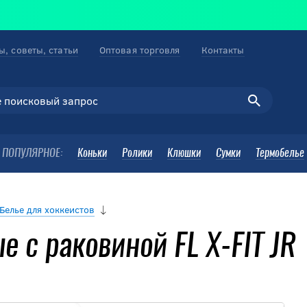
ы, советы, статьи
Оптовая торговля
Контакты
ПОПУЛЯРНОЕ:
Коньки
Ролики
Клюшки
Сумки
Термобелье
Белье для хоккеистов
 с раковиной FL X-FIT JR