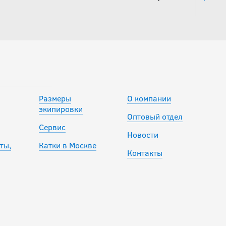
1 600
руб.
2 000
руб.
-20 %
Шорты
компресионные с
раковиной SHOCK
Размеры
О компании
DOCTOR CORE
экипировки
COMPRESSION JR
Оптовый отдел
Сервис
Новости
1 592
ты,
Катки в Москве
руб.
Контакты
1 990
руб.