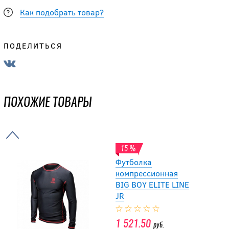
Как подобрать товар?
-20 %
Шорты
компресионные с
ПОДЕЛИТЬСЯ
раковиной SHOCK
DOCTOR CORE
COMPRESSION JR
ПОХОЖИЕ ТОВАРЫ
1 592
руб.
1 990
руб.
-15 %
Футболка
компрессионная
BIG BOY ELITE LINE
JR
1 521.50
руб.