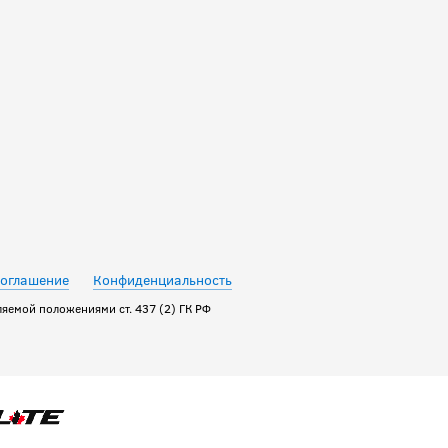
NECKPROTECT SR
(длинный рукав)
7 641
руб.
8 490
руб.
соглашение
Конфиденциальность
яемой положениями ст. 437 (2) ГК РФ