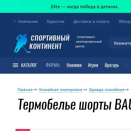
Elite — когда победа в деталях.
Компания
Гарантии
Доставка и оплата
Обзор
cпортивно-
СПОРТИВНЫЙ
экипировочный
КОНТИНЕНТ
центр
КАТАЛОГ
ФОРМА:
Новинки
Игрок
Вратарь
Главная
Хоккейная экипировка
Одежда хоккейная
Термобелье шорты BA