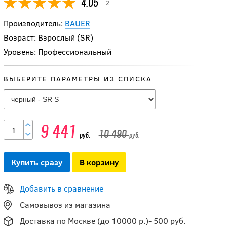
2
4.05
Производитель:
BAUER
Возраст: Взрослый (SR)
Уровень: Профессиональный
-10 %
Термобелье верх
ВЫБЕРИТЕ ПАРАМЕТРЫ ИЗ СПИСКА
BAUER S22 LS
NECKPROTECT SR
(длинный рукав)
9 441
7 641
руб.
10 490
руб.
руб.
8 490
руб.
Купить сразу
В корзину
Термо-брюки с
Добавить в сравнение
раковиной BAUER
CORE 1.0 JOCK SR
Самовывоз из магазина
Доставка по Москве (до 10000 р.)- 500 руб.