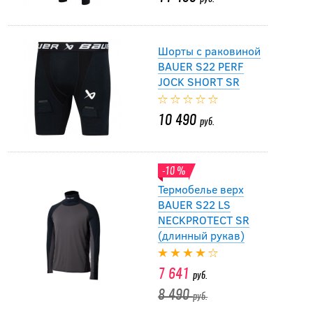
Шорты с раковиной
BAUER S22 PERF
JOCK SHORT SR
10 490
руб.
-10 %
Термобелье верх
BAUER S22 LS
NECKPROTECT SR
(длинный рукав)
7 641
руб.
8 490
руб.