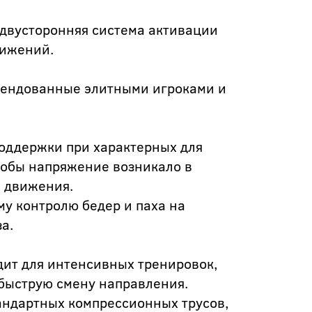
 двусторонняя система активации
вижений.
мендованные элитными игроками и
поддержки при характерных для
чтобы напряжение возникало в
 движения.
му контролю бедер и паха на
а.
дит для интенсивных тренировок,
быструю смену направления.
тандартных компрессионных трусов,