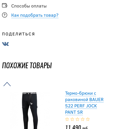
10 990
руб.
Способы оплаты
Как подобрать товар?
-10 %
Термобелье с
ПОДЕЛИТЬСЯ
коротким рукавом
BAUER ELITE
PADDED SS SR
ПОХОЖИЕ ТОВАРЫ
8 820
руб.
9 800
руб.
Термо-брюки с
раковиной BAUER
S22 PERF JOCK
PANT SR
11 490
руб.