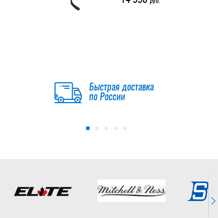
руб.
Клюшка BAUER S26
SUPREME FUSE YTH
14 990
руб.
Быстрая доставка
по России
Клюшка BAUER S25
VAPOR FLYLITE
GRIP YTH
14 990
руб.