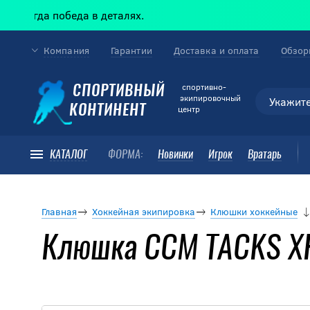
да победа в деталях.
Компания
Гарантии
Доставка и оплата
Обзор
cпортивно-
СПОРТИВНЫЙ
экипировочный
КОНТИНЕНТ
центр
КАТАЛОГ
ФОРМА:
Новинки
Игрок
Вратарь
Главная
Хоккейная экипировка
Клюшки хоккейные
Клюшка CCM TACKS XF