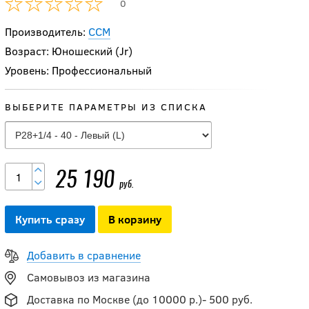
0
Производитель:
CCM
Возраст: Юношеский (Jr)
Уровень: Профессиональный
ВЫБЕРИТЕ ПАРАМЕТРЫ ИЗ СПИСКА
Клюшка BAUER S25
PROTO2 WHITE
25 190
руб.
GRIP JR 30"
Купить сразу
В корзину
22 990
руб.
Добавить в сравнение
Самовывоз из магазина
Клюшка BAUER S24
Доставка по Москве (до 10000 р.)- 500 руб.
PROTO R GLD JR