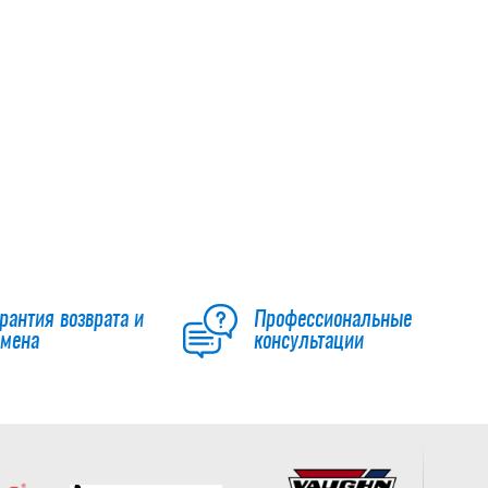
PROTO R GLD JR
25 990
руб.
Клюшка CCM S25
XF GHOST GRIP JR
25 190
руб.
рантия возврата и
Профессиональные
бмена
консультации
Клюшка BAUER S26
SUPREME FUSE JR
19 990
руб.