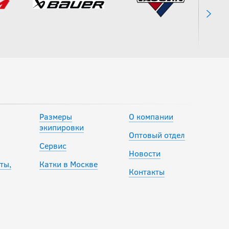
Клюшка CCM
JETSPEED FT9 PRO
JR
23 882
руб.
Размеры
О компании
экипировки
Клюшка BAUER S25
Оптовый отдел
PROTO2 WHITE
Сервис
GRIP JR 30"
Новости
ты,
Катки в Москве
Контакты
22 990
руб.