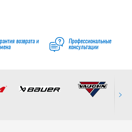
Клюшка Warrior
Rise YTH
6 392
руб.
7 990
руб.
рантия возврата и
Профессиональные
бмена
консультации
Клюшка CCM
JETSPEED FT GRIP
YOUTH
9 990
руб.
Клюшка BAUER S24
NEXUS
PERFORMANCE
GRIP STK-20