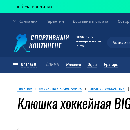
победа в деталях.
Компания
Гарантии
Доставка и оплата
Обзор
cпортивно-
СПОРТИВНЫЙ
экипировочный
КОНТИНЕНТ
центр
КАТАЛОГ
ФОРМА:
Новинки
Игрок
Вратарь
Главная
Хоккейная экипировка
Клюшки хоккейные
Клюшка хоккейная BIG