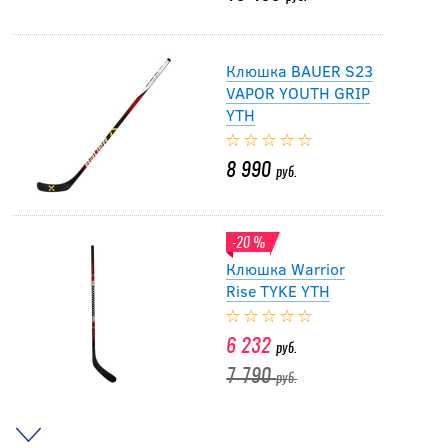
Клюшка BAUER S23
VAPOR YOUTH GRIP
YTH
8 990
руб.
-20 %
Клюшка Warrior
Rise TYKE YTH
6 232
руб.
7 790
руб.
-20 %