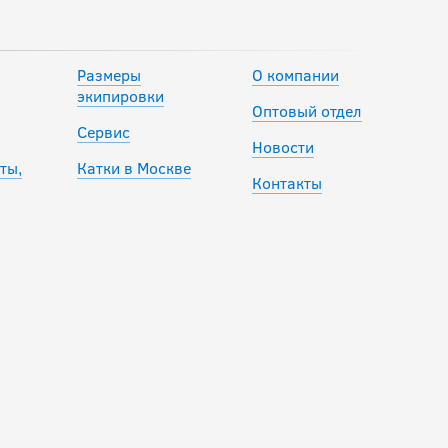
10 490
руб.
Размеры
О компании
экипировки
Оптовый отдел
Клюшка BAUER S23
Сервис
VAPOR YOUTH GRIP
Новости
YTH
ты,
Катки в Москве
Контакты
8 990
руб.
-20 %
Клюшка Warrior
Rise TYKE YTH
6 232
руб.
7 790
руб.