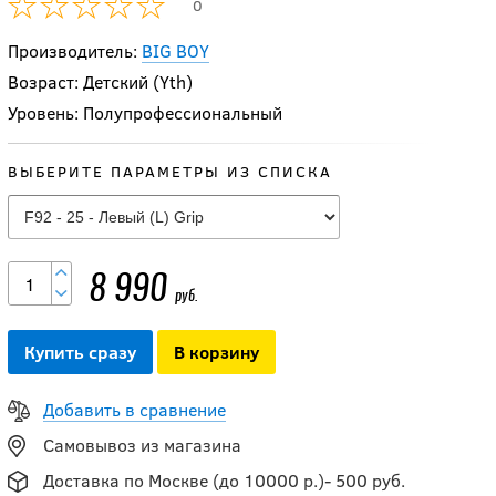
0
Производитель:
BIG BOY
Возраст: Детский (Yth)
Уровень: Полупрофессиональный
ВЫБЕРИТЕ ПАРАМЕТРЫ ИЗ СПИСКА
-20 %
Клюшка Warrior
Rise TYKE YTH
8 990
руб.
6 232
руб.
Купить сразу
В корзину
7 790
руб.
Добавить в сравнение
-20 %
Самовывоз из магазина
Клюшка Warrior
Доставка по Москве (до 10000 р.)- 500 руб.
Rise YTH