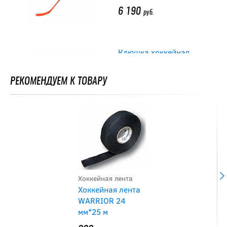
6 190
руб.
Клюшка хоккейная
WARRIOR DX5 GRIP
JR
РЕКОМЕНДУЕМ К ТОВАРУ
5 690
руб.
-20 %
Клюшка Warrior QR5
50 JR
Хоккейная лента
Хоккейная лента
5 832
7 290
руб.
руб.
WARRIOR 24
мм*25 м