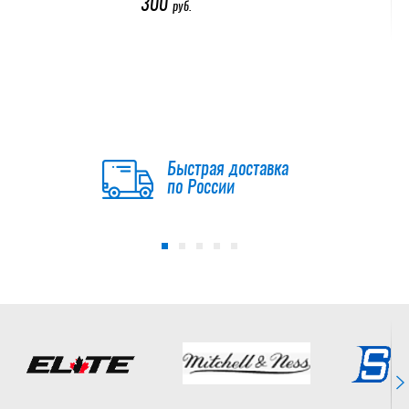
300
руб.
-20 %
Клюшка Warrior Rise
JR
7 032
8 790
руб.
руб.
Быстрая доставка
Клюшка хоккейная
по России
WARRIOR COVERT
QRE60 GRIP JR
6 190
руб.