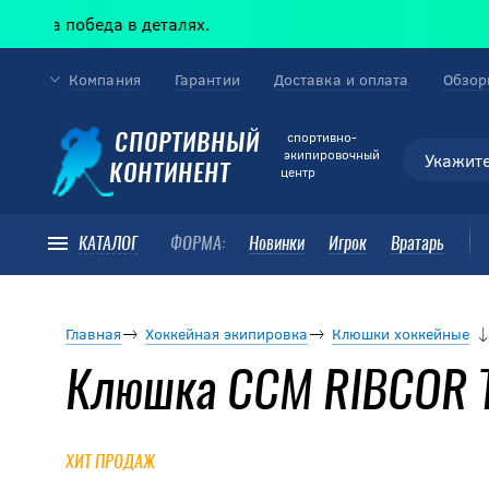
обеда в деталях.
Компания
Гарантии
Доставка и оплата
Обзор
cпортивно-
СПОРТИВНЫЙ
экипировочный
КОНТИНЕНТ
центр
КАТАЛОГ
ФОРМА:
Новинки
Игрок
Вратарь
Главная
Хоккейная экипировка
Клюшки хоккейные
Клюшка CCM RIBCOR T
ХИТ ПРОДАЖ