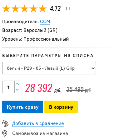
11
4.73
Производитель:
CCM
Возраст: Взрослый (SR)
Уровень: Профессиональный
ВЫБЕРИТЕ ПАРАМЕТРЫ ИЗ СПИСКА
Клюшка CCM
JETSPEED FT9 PRO
28 392
35 490
руб.
руб.
SR
Купить сразу
В корзину
35 574
руб.
Добавить в сравнение
Самовывоз из магазина
Клюшка CCM