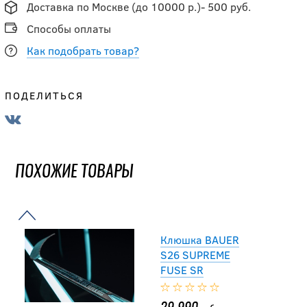
TACKS XF GHOST
Доставка по Москве (до 10000 р.)- 500 руб.
WHITE SR
Способы оплаты
Как подобрать товар?
36 990
руб.
ПОДЕЛИТЬСЯ
Клюшка WARRIOR
COVERT Deluxe SR
ПОХОЖИЕ ТОВАРЫ
35 990
руб.
Клюшка BAUER
S26 SUPREME
FUSE SR