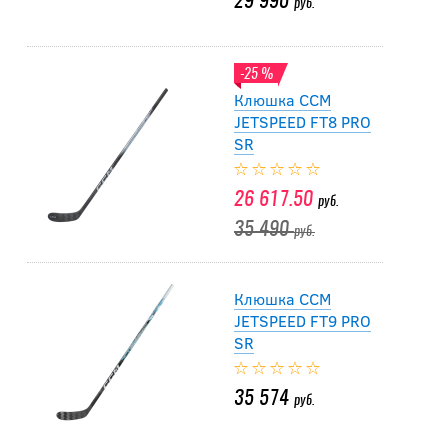
29 990
руб.
-25 %
Клюшка CCM
JETSPEED FT8 PRO
SR
26 617.50
руб.
35 490
руб.
Клюшка CCM
JETSPEED FT9 PRO
SR
35 574
руб.