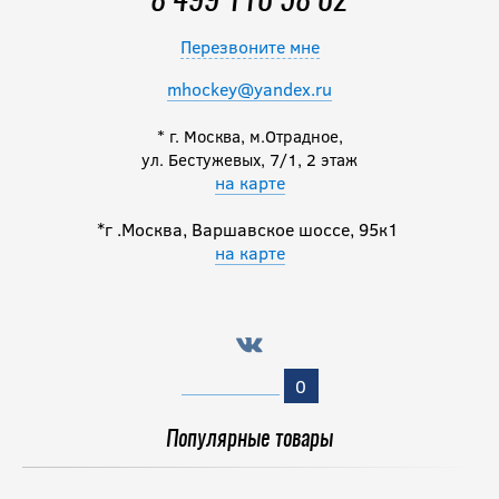
8 499 110 58 02
22 990
руб.
Перезвоните мне
mhockey@yandex.ru
Клюшка BAUER
S26 SUPREME F50
* г. Москва, м.Отрадное,
PRO INT
ул. Бестужевых, 7/1, 2 этаж
на карте
17 990
руб.
*г .Москва, Варшавское шоссе, 95к1
на карте
-20 %
Клюшка СОЮЗ Ace
prime INT
0
15 592
руб.
19 490
Популярные товары
руб.