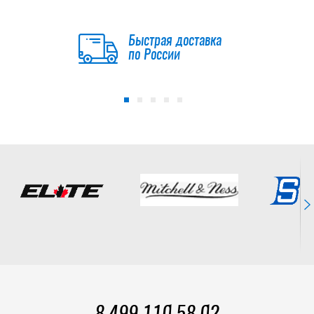
LEGEND 2 INT
16 990
Быстрая доставка
руб.
по России
-15 %
Клюшка BAUER
S23 VAPOR X5 PRO
GRIP INT
19 881.50
руб.
23 390
руб.
Клюшка СОЮЗ
ARCANE INT FLEX
55