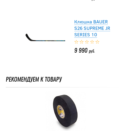
Клюшка BAUER
S26 SUPREME JR
SERIES 10
9 990
руб.
-30 %
Клюшка Warrior
РЕКОМЕНДУЕМ К ТОВАРУ
QR5 30 JR
9 653
руб.
13 790
руб.
-20 %