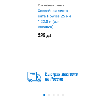
Клюшка Warrior
Хоккейная лента
Novium SP JR
Хоккейная лента
ента Howies 25 мм
* 22.8 м (для
11 192
руб.
клюшек)
13 990
руб.
590
руб.
Клюшка BAUER
S26 SUPREME JR
SERIES 30
10 990
руб.
Быстрая доставка
по России
Клюшка BAUER
S26 SUPREME JR
SERIES 20