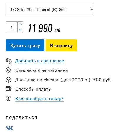
Клюшка BAUER
S26 SUPREME JR
SERIES 10
11 990
руб.
9 990
руб.
Купить сразу
В корзину
Добавить в сравнение
-30 %
Самовывоз из магазина
Клюшка Warrior
QR5 30 JR
Доставка по Москве (до 10000 р.)- 500 руб.
Способы оплаты
9 653
руб.
Как подобрать товар?
13 790
руб.
ПОДЕЛИТЬСЯ
-20 %
Клюшка Warrior