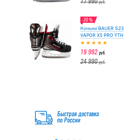
17 990
руб.
-20 %
Коньки BAUER S23
VAPOR X5 PRO YTH
19 992
руб.
24 990
руб.
-20 %
Коньки CCM
JETSPEED FT6 PRO
YTH
Быстрая доставка
20 792
по России
руб.
25 990
руб.