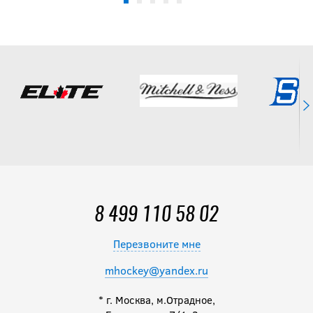
-20 %
Коньки BAUER S23
VAPOR X4 YTH
14 392
руб.
17 990
руб.
Коньки BAUER S24
SUPREME M50 PRO
YTH
8 499 110 58 02
24 990
руб.
Перезвоните мне
mhockey@yandex.ru
-15 %
Коньки BAUER S24
* г. Москва, м.Отрадное,
SUPREME M40 YTH