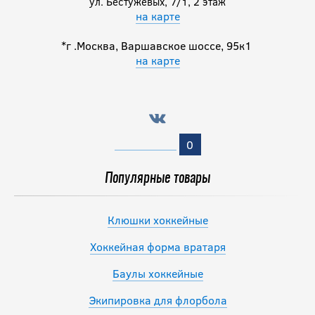
ул. Бестужевых, 7/1, 2 этаж
на карте
15 291.50
руб.
*г .Москва, Варшавское шоссе, 95к1
17 990
на карте
руб.
-20 %
Коньки BAUER S23
VAPOR X5 PRO YTH
0
19 992
руб.
Популярные товары
24 990
руб.
Клюшки хоккейные
Хоккейная форма вратаря
Баулы хоккейные
Экипировка для флорбола