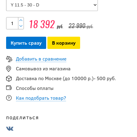
Коньки BAUER S23
VAPOR X5 PRO YTH
18 392
22 990
19 992
руб.
руб.
руб.
24 990
руб.
Купить сразу
В корзину
-20 %
Добавить в сравнение
Коньки CCM
Самовывоз из магазина
JETSPEED FT6 PRO
YTH
Доставка по Москве (до 10000 р.)- 500 руб.
Способы оплаты
20 792
руб.
Как подобрать товар?
25 990
руб.
ПОДЕЛИТЬСЯ
-20 %
Коньки BAUER S23
VAPOR X4 YTH