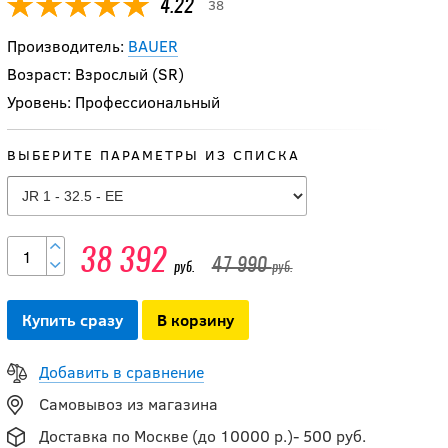
38
4.22
Производитель:
BAUER
Возраст: Взрослый (SR)
Уровень: Профессиональный
ВЫБЕРИТЕ ПАРАМЕТРЫ ИЗ СПИСКА
Коньки BAUER S25
38 392
VAPOR FLY40 SR
47 990
руб.
руб.
Купить сразу
В корзину
54 990
руб.
Добавить в сравнение
Самовывоз из магазина
Коньки BAUER S25
VAPOR FLY30 SKATE
Доставка по Москве (до 10000 р.)- 500 руб.