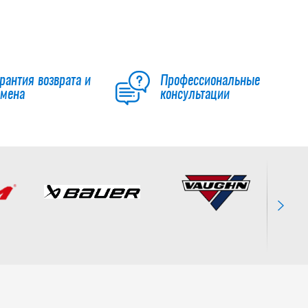
SR
39 990
руб.
рантия возврата и
Профессиональные
бмена
консультации
Коньки BAUER S24
SUPREME M30 SR
37 990
руб.
Коньки Supreme
S26 F40 SKATE SR
54 990
руб.