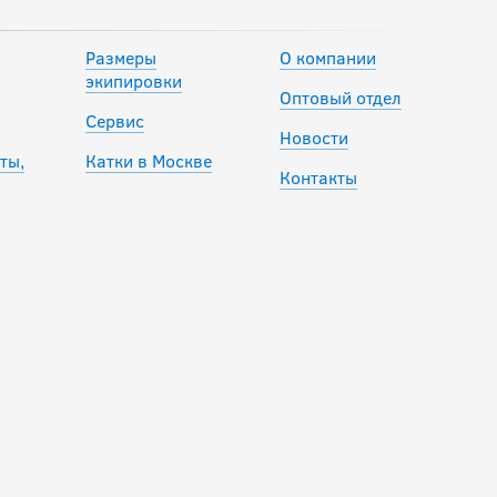
Размеры
О компании
Коньки BAUER S26
экипировки
Оптовый отдел
SUPREME F30
Сервис
SKATE SR
Новости
ты,
Катки в Москве
Контакты
39 990
руб.
Коньки BAUER S25
VAPOR FLY40 SR
54 990
руб.