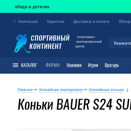
еда в деталях.
Компания
Гарантии
Доставка и оплата
Обзор
cпортивно-
СПОРТИВНЫЙ
экипировочный
КОНТИНЕНТ
центр
КАТАЛОГ
ФОРМА:
Новинки
Игрок
Вратарь
Главная
Хоккейная экипировка
Хоккейные коньки
Коньки BAUER S24 SU