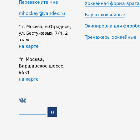
Перезвоните мне
Хоккейная форма врата
mhockey@yandex.ru
Баулы хоккейные
Экипировка для флорб
* г. Москва, м.Отрадное,
ул. Бестужевых, 7/1, 2
Тренажеры хоккейные
этаж
на карте
*г .Москва,
Варшавское шоссе,
95к1
на карте
0