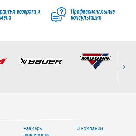
рантия возврата и
Профессиональные
бмена
консультации
Коньки BAUER S26
SUPREME F50 PRO
SR
79 990
руб.
Коньки BAUER S25
VAPOR FLYPRO SR
без лезвий
66 990
руб.
Размеры
О компании
экипировки