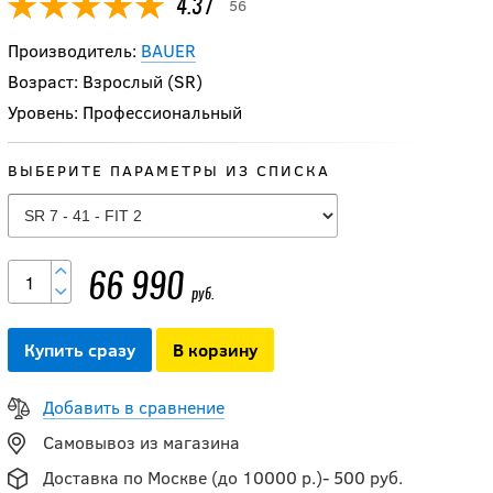
56
4.37
Производитель:
BAUER
Возраст: Взрослый (SR)
Уровень: Профессиональный
ВЫБЕРИТЕ ПАРАМЕТРЫ ИЗ СПИСКА
Коньки BAUER S25
VAPOR FLYPRO SR
66 990
без лезвий
руб.
Купить сразу
В корзину
66 990
руб.
Добавить в сравнение
-5 %
Самовывоз из магазина
Коньки SOYUZ BBS
Доставка по Москве (до 10000 р.)- 500 руб.
SP II GEN SR