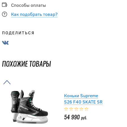
Способы оплаты
64 495.50
Как подобрать товар?
руб.
67 890
руб.
ПОДЕЛИТЬСЯ
Коньки BAUER S25
VAPOR FLY40 SR
ПОХОЖИЕ ТОВАРЫ
54 990
руб.
Коньки Supreme
S26 F40 SKATE SR
54 990
руб.