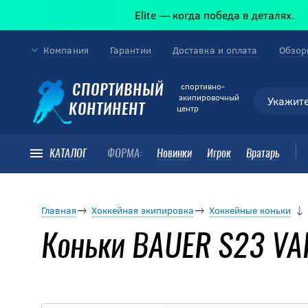
Elite — когда победа в деталях.
Компания
Гарантии
Доставка и оплата
Обзор
cпортивно-
СПОРТИВНЫЙ
экипировочный
КОНТИНЕНТ
центр
КАТАЛОГ
ФОРМА:
Новинки
Игрок
Вратарь
Главная
Хоккейная экипировка
Хоккейные коньки
Коньки BAUER S23 VA