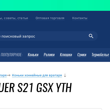
ы, советы, статьи
Оптовая торговля
Контакты
ПОПУЛЯРНОЕ:
Коньки
Ролики
Клюшки
Сумки
Термобелье
таря
Коньки хоккейные для вратаря
AUER S21 GSX YTH