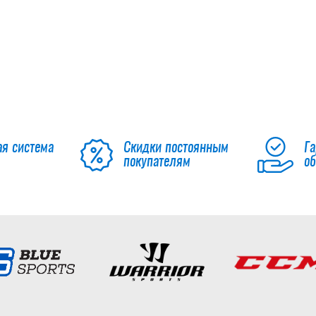
ая система
Скидки постоянным
Га
покупателям
о