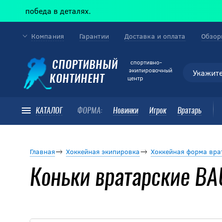
победа в деталях.
Компания
Гарантии
Доставка и оплата
Обзор
cпортивно-
СПОРТИВНЫЙ
экипировочный
КОНТИНЕНТ
центр
КАТАЛОГ
ФОРМА:
Новинки
Игрок
Вратарь
Главная
Хоккейная экипировка
Хоккейная форма вра
Коньки вратарские B