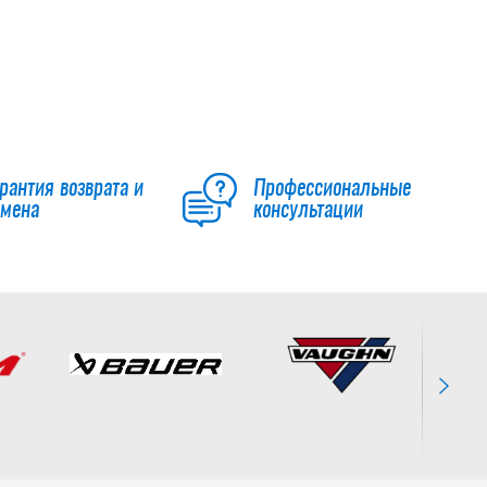
Скотч для
щитков Howies
24 мм х 27 м
490
руб.
рантия возврата и
Профессиональные
бмена
консультации