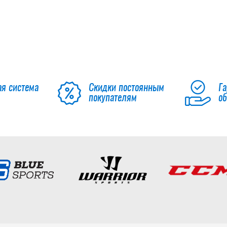
ая система
Скидки постоянным
Га
покупателям
о