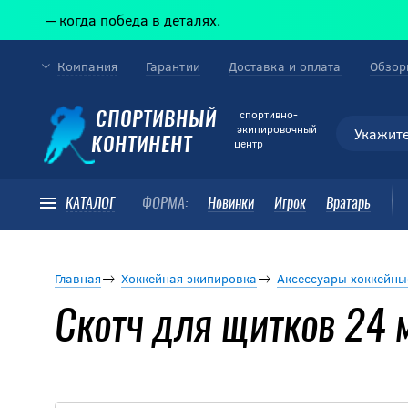
— когда победа в деталях.
Компания
Гарантии
Доставка и оплата
Обзор
cпортивно-
СПОРТИВНЫЙ
экипировочный
КОНТИНЕНТ
центр
КАТАЛОГ
ФОРМА:
Новинки
Игрок
Вратарь
Главная
Хоккейная экипировка
Аксессуары хоккейны
Скотч для щитков 24 