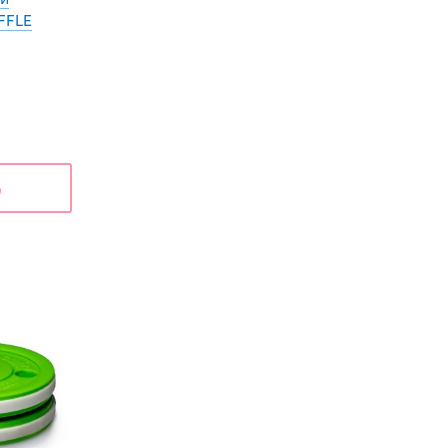
FFLE
ь