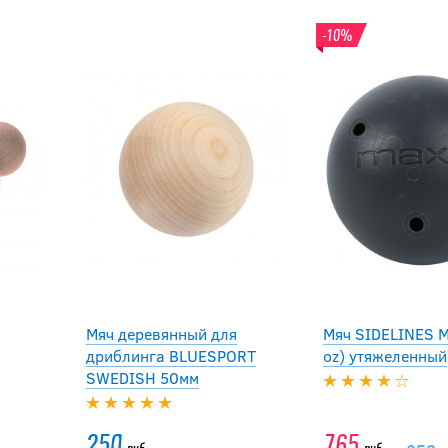
-10%
Мяч деревянный для
Мяч SIDELINES 
дриблинга BLUESPORT
oz) утяжеленный
SWEDISH 50мм
250
765