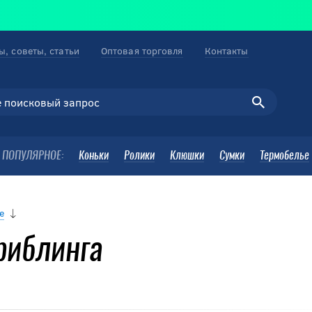
ы, советы, статьи
Оптовая торговля
Контакты
ПОПУЛЯРНОЕ:
Коньки
Ролики
Клюшки
Сумки
Термобелье
е
риблинга