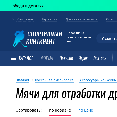
в деталях.
Компания
Гарантии
Доставка и оплата
Обзор
cпортивно-
СПОРТИВНЫЙ
экипировочный
КОНТИНЕНТ
центр
КАТАЛОГ
ФОРМА:
Новинки
Игрок
Вратарь
Главная
Хоккейная экипировка
Аксессуары хоккейны
Мячи для отработки д
Сортировать:
по новизне
по цене