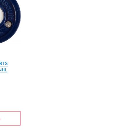
RTS
NHL
ь