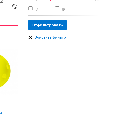
уб.
ь
Очистить фильтр
ый