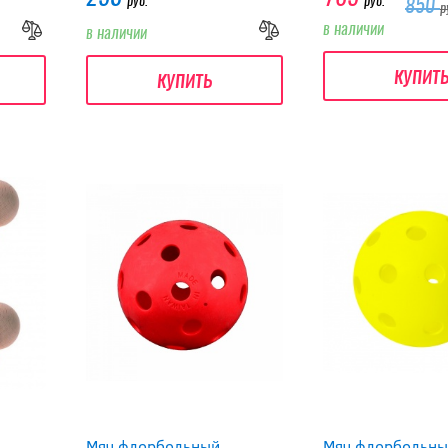
руб.
руб.
850
р
в наличии
в наличии
купит
купить
Мяч флорбольный
Мяч флорбольн