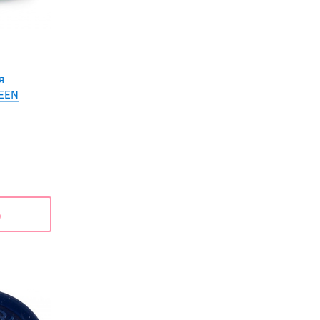
я
EEN
ь