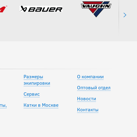
FLYLITE SR
17 990
руб.
Налокотники CCM
JETSPEED FT8 PRO
SR
Размеры
О компании
17 390
руб.
экипировки
Оптовый отдел
Сервис
Новости
-20 %
ты,
Катки в Москве
Налокотники CCM
Контакты
JS FT6 PRO SR
13 592
руб.