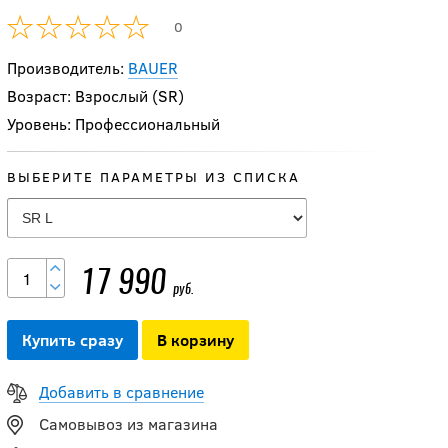
0
Производитель:
BAUER
Возраст: Взрослый (SR)
Уровень: Профессиональный
ВЫБЕРИТЕ ПАРАМЕТРЫ ИЗ СПИСКА
-20 %
Налокотники CCM
JS FT6 PRO SR
17 990
13 592
руб.
руб.
16 990
руб.
Купить сразу
В корзину
-20 %
Добавить в сравнение
Налокотники CCM
Самовывоз из магазина
TACKS XF PRO SR