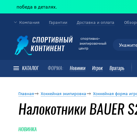
обеда в деталях.
Компания
Гарантии
Доставка и оплата
Обзор
cпортивно-
СПОРТИВНЫЙ
экипировочный
КОНТИНЕНТ
центр
КАТАЛОГ
ФОРМА:
Новинки
Игрок
Вратарь
Главная
Хоккейная экипировка
Хоккейная форма игр
Налокотники BAUER S
НОВИНКА