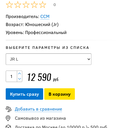
0
Производитель:
CCM
Возраст: Юношеский (Jr)
Уровень: Профессиональный
ВЫБЕРИТЕ ПАРАМЕТРЫ ИЗ СПИСКА
Налокотники CCM
JETSPEED FT8 PRO
JR
12 590
руб.
14 290
руб.
Купить сразу
В корзину
Добавить в сравнение
-20 %
Самовывоз из магазина
Налокотники CCM
JS FT6 PRO JR
Доставка по Москве (до 10000 р.)- 500 руб.