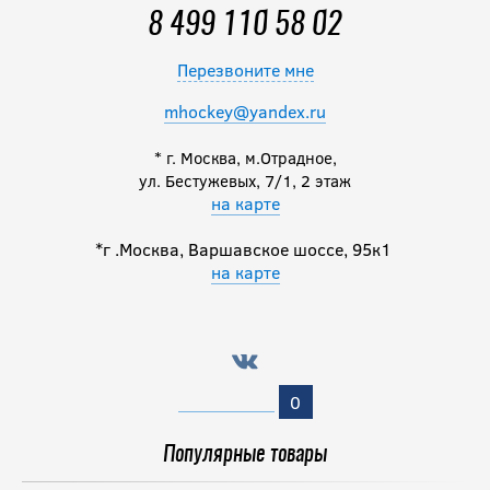
9 990
8 499 110 58 02
руб.
Перезвоните мне
Налокотники
mhockey@yandex.ru
BAUER S25 VAPOR
FLYLITE JR
* г. Москва, м.Отрадное,
ул. Бестужевых, 7/1, 2 этаж
на карте
14 490
руб.
*г .Москва, Варшавское шоссе, 95к1
на карте
Налокотники CCM
JETSPEED FT8 PRO
JR
0
14 290
руб.
Популярные товары