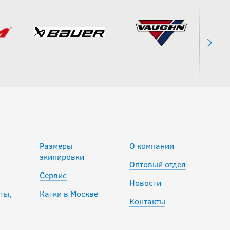
BAUER S25 VAPOR
FLYPRO SR
13 490
руб.
-20 %
Налокотники CCM
JS FT6 SR
10 392
руб.
Размеры
О компании
12 990
руб.
экипировки
Оптовый отдел
Сервис
Новости
Налокотники
ты,
Катки в Москве
SHERWOOD CODE
Контакты
Encrypt 2 SR