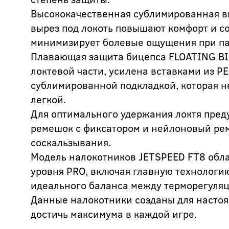
Высококачественная сублимированная в
вырез под локоть повышают комфорт и с
минимизирует болевые ощущения при па
Плавающая защита бицепса FLOATING BI
локтевой части, усилена вставками из P
сублимированной подкладкой, которая не
легкой.
Для оптимального удержания локтя пре
ремешок с фиксатором и нейлоновый рем
соскальзывания.
Модель налокотников JETSPEED FT8 обл
уровня PRO, включая главную технологию
идеального баланса между терморегуляц
Данные налокотники созданы для настоя
достичь максимума в каждой игре.