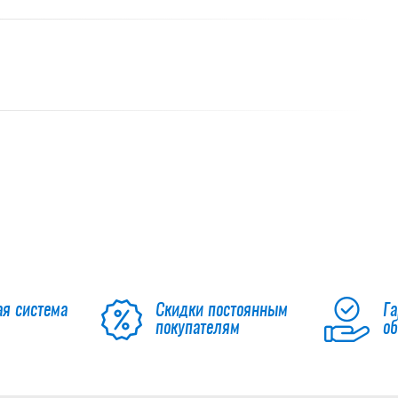
ая система
Скидки постоянным
Га
покупателям
о