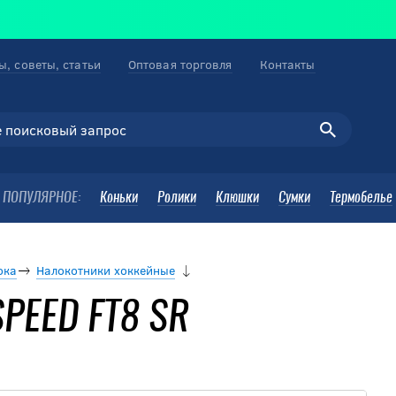
ы, советы, статьи
Оптовая торговля
Контакты
ПОПУЛЯРНОЕ:
Коньки
Ролики
Клюшки
Сумки
Термобелье
ока
Налокотники хоккейные
SPEED FT8 SR