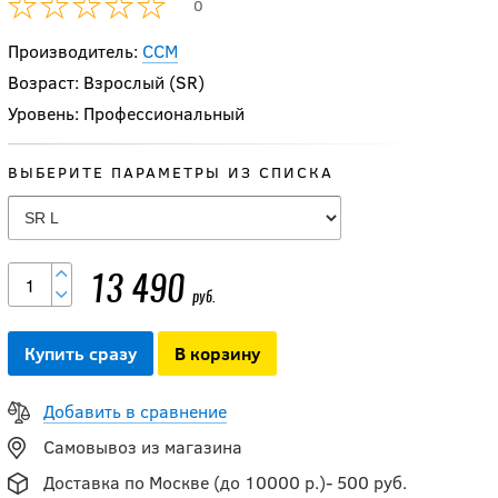
0
Производитель:
CCM
Возраст: Взрослый (SR)
Уровень: Профессиональный
Налокотники
ВЫБЕРИТЕ ПАРАМЕТРЫ ИЗ СПИСКА
SHERWOOD CODE
Encrypt 2 SR
10 990
руб.
13 490
руб.
-15 %
Купить сразу
В корзину
Налокотники
BAUER S23
Добавить в сравнение
SUPREME M5PRO
Самовывоз из магазина
SR
Доставка по Москве (до 10000 р.)- 500 руб.