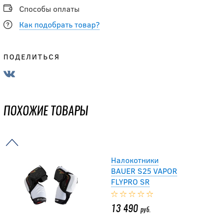
10 616.50
руб.
Способы оплаты
12 490
руб.
Как подобрать товар?
-15 %
ПОДЕЛИТЬСЯ
Налокотники
BAUER S20 PRO
SERIES SR
ПОХОЖИЕ ТОВАРЫ
13 591.50
руб.
15 990
руб.
Налокотники
BAUER S25 VAPOR
FLYPRO SR
13 490
руб.