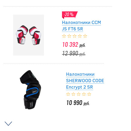
-20 %
Налокотники CCM
JS FT6 SR
10 392
руб.
12 990
руб.
Налокотники
SHERWOOD CODE
Encrypt 2 SR
10 990
руб.
-15 %