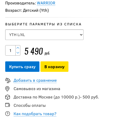
Производитель:
WARRIOR
Возраст: Детский (Yth)
ВЫБЕРИТЕ ПАРАМЕТРЫ ИЗ СПИСКА
Налокотники
BAUER S26
SUPREME FUSE YTH
5 490
руб.
5 790
руб.
Купить сразу
В корзину
-20 %
Добавить в сравнение
Налокотники CCM
TACKS XF PRO YTH
Самовывоз из магазина
Доставка по Москве (до 10000 р.)- 500 руб.
4 792
руб.
Способы оплаты
5 990
руб.
Как подобрать товар?