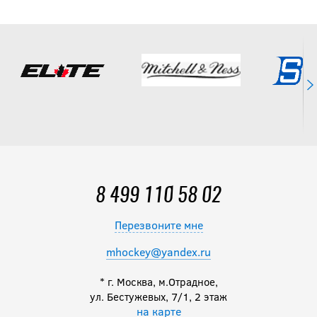
Перчатки SOYUZ
BBS1 PRO SR
17 990
руб.
Перчатки BAUER
S25 VAPOR
FLY40 SR
15 490
8 499 110 58 02
руб.
Перезвоните мне
mhockey@yandex.ru
Перчатки CCM
TACKS XF 80 SR
* г. Москва, м.Отрадное,
ул. Бестужевых, 7/1, 2 этаж
на карте
17 490
руб.