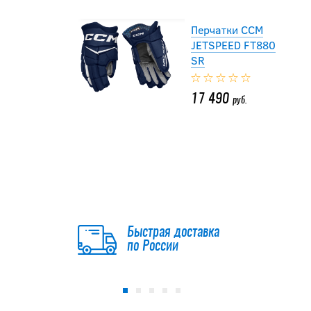
Перчатки CCM
JETSPEED FT880
SR
17 490
руб.
-15 %
Перчатки TRUE
CATALYST 5X3
2023 SR
Быстрая доставка
12 741.50
руб.
по России
14 990
руб.