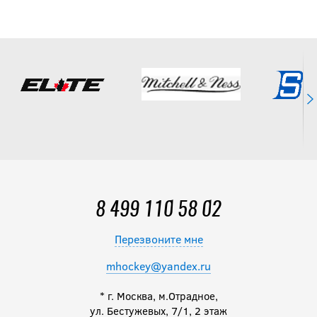
Перчатки CCM
JETSPEED
FT485 JR
10 790
руб.
Перчатки CCM
NEXT JR
10 490
8 499 110 58 02
руб.
Перезвоните мне
mhockey@yandex.ru
Перчатки
BAUER S24 X
* г. Москва, м.Отрадное,
JR
ул. Бестужевых, 7/1, 2 этаж