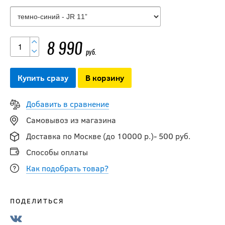
Перчатки
WARRIOR
ALPHA LX 30 JR
8 990
руб.
10 990
руб.
Купить сразу
В корзину
Добавить в сравнение
-15 %
Перчатки TRUE
Самовывоз из магазина
CATALYST 5X3
Доставка по Москве (до 10000 р.)- 500 руб.
JR
Способы оплаты
7 641.50
Как подобрать товар?
руб.
8 990
руб.
ПОДЕЛИТЬСЯ
Перчатки CCM