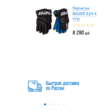
Перчатки
BAUER S24 X
YTH
8 290
руб.
Перчатки CCM
TACKS XF PRO
YTH
8 990
руб.
Быстрая доставка
по России
-15 %
Перчатки TRUE
CATALYST 9X5