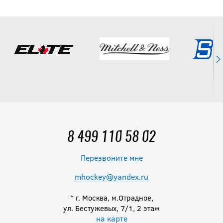
YTH
5 941.50
руб.
6 990
руб.
Перчатки CCM
NEXT YTH
6 690
руб.
8 499 110 58 02
Перезвоните мне
Перчатки
mhockey@yandex.ru
BAUER S24 X
YTH
* г. Москва, м.Отрадное,
ул. Бестужевых, 7/1, 2 этаж
на карте
8 290
руб.