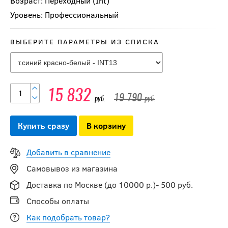
Возраст: Переходный (Int)
Уровень: Профессиональный
ВЫБЕРИТЕ ПАРАМЕТРЫ ИЗ СПИСКА
Перчатки BAUER S25
VAPOR FLY40 INT
14 990
15 832
руб.
19 790
руб.
руб.
Купить сразу
В корзину
-15 %
Перчатки хоккейные
Добавить в сравнение
BAUER S23 SUPREME
Самовывоз из магазина
M5PRO INT
Доставка по Москве (до 10000 р.)- 500 руб.
16 821.50
Способы оплаты
руб.
19 790
руб.
Как подобрать товар?