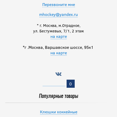
Перезвоните мне
mhockey@yandex.ru
-15 %
Перчатки хоккейные
* г. Москва, м.Отрадное,
BAUER S23 SUPREME
ул. Бестужевых, 7/1, 2 этаж
M5PRO INT
на карте
16 821.50
*г .Москва, Варшавское шоссе, 95к1
руб.
на карте
19 790
руб.
0
Популярные товары
Клюшки хоккейные