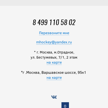
15 490
руб.
8 499 110 58 02
Перезвоните мне
Перчатки CCM
TACKS XF 80 SR
mhockey@yandex.ru
* г. Москва, м.Отрадное,
17 490
руб.
ул. Бестужевых, 7/1, 2 этаж
на карте
*г .Москва, Варшавское шоссе, 95к1
на карте
Перчатки CCM
TACKS XF SR
21 990
руб.
0