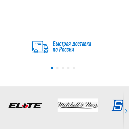
Перчатки CCM
JETSPEED FT880
SR
17 490
руб.
Быстрая доставка
по России
Перчатки SOYUZ
BBS1 PRO SR
17 990
руб.
Перчатки BAUER
S25 VAPOR
FLY40 SR