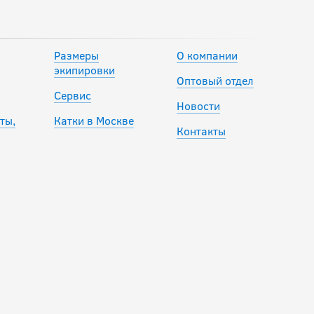
-20 %
Шапка
Размеры
О компании
зимняя №
экипировки
39 (18620)
Оптовый отдел
Сервис
Новости
792
ты,
Катки в Москве
руб.
Контакты
990
руб.
-20 %
Шапка AC
(11400)