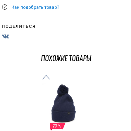
Как подобрать товар?
-20 %
ПОДЕЛИТЬСЯ
Шапка
зимняя №
39 (18620)
ПОХОЖИЕ ТОВАРЫ
792
руб.
990
руб.
-20 %