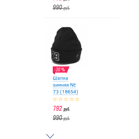
990
руб.
-20 %
Шапка
зимняя №
73 (18654)
792
руб.
990
руб.