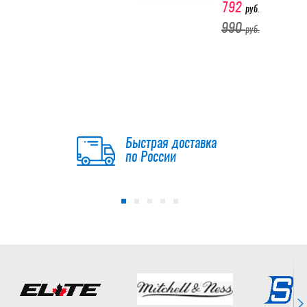
792
руб.
990
руб.
-20 %
Шапка
зимняя №
75 (18656)
Быстрая доставка
792
по России
руб.
990
руб.
-20 %
Шапка
зимняя №
39 (18620)
792
руб.