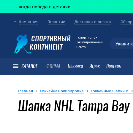
— когда победа в деталях.
Компания
Гарантии
Доставка и оплата
Обзор
cпортивно-
СПОРТИВНЫЙ
экипировочный
КОНТИНЕНТ
центр
КАТАЛОГ
ФОРМА:
Новинки
Игрок
Вратарь
Главная
Хоккейная экипировка
Хоккейные шапки и 
Шапка NHL Tampa Bay 