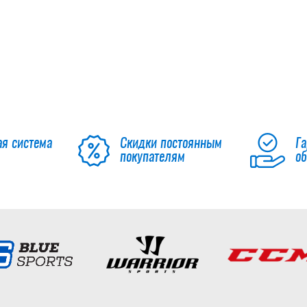
ая система
Скидки постоянным
Га
покупателям
о