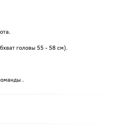
ота.
хват головы 55 - 58 см).
оманды .