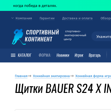
— когда победа в деталях.
Компания
Гарантии
Доставка и оплата
Обзор
cпортивно-
СПОРТИВНЫЙ
экипировочный
КОНТИНЕНТ
центр
КАТАЛОГ
ФОРМА:
Новинки
Игрок
Вратарь
Главная
Хоккейная экипировка
Хоккейная форма игр
Щитки BAUER S24 X I