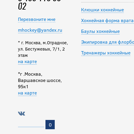
02
Клюшки хоккейные
Перезвоните мне
Хоккейная форма врата
mhockey@yandex.ru
Баулы хоккейные
Экипировка для флорб
* г. Москва, м.Отрадное,
ул. Бестужевых, 7/1, 2
Тренажеры хоккейные
этаж
на карте
*г .Москва,
Варшавское шоссе,
95к1
на карте
0