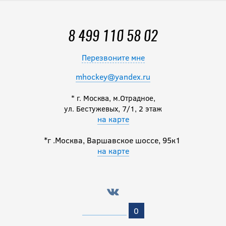
Щитки BAUER S26
SUPREME F50
PRO INT
8 499 110 58 02
Перезвоните мне
17 490
руб.
mhockey@yandex.ru
Щитки BAUER S25
* г. Москва, м.Отрадное,
VAPOR FLYPRO
ул. Бестужевых, 7/1, 2 этаж
на карте
INT
*г .Москва, Варшавское шоссе, 95к1
17 490
на карте
руб.
Щитки BAUER S25
VAPOR FLYLITE
INT
0