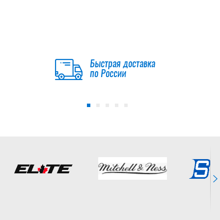
-15 %
Щитки BAUER S23
SUPREME MACH
INT
Быстрая доставка
16 991.50
по России
руб.
19 990
руб.
-25 %
Щитки BAUER S22
VAPOR HYPERLITE
INT
14 992.50
руб.
19 990
руб.