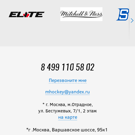
17 990
руб.
Щитки BAUER
S26 SUPREME
F50 PRO JR
14 990
руб.
8 499 110 58 02
Перезвоните мне
Щитки BAUER
S25 VAPOR
mhockey@yandex.ru
FLYPRO SR
* г. Москва, м.Отрадное,
ул. Бестужевых, 7/1, 2 этаж
19 990
руб.
на карте
*г .Москва, Варшавское шоссе, 95к1