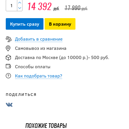
Щитки CCM
14 392
17 990
JETSPEED FT8 SR
руб.
руб.
Купить сразу
В корзину
20 990
руб.
Добавить в сравнение
Самовывоз из магазина
Щитки
Доставка по Москве (до 10000 р.)- 500 руб.
SHERWOOD CODE
Encrypt 2 SR
Способы оплаты
Как подобрать товар?
13 990
руб.
ПОДЕЛИТЬСЯ
Щитки
SHERWOOD CODE
Encrypt 1 SR
ПОХОЖИЕ ТОВАРЫ