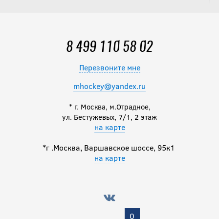
FUSE SR
24 490
руб.
8 499 110 58 02
Перезвоните мне
Щитки BAUER
S25 VAPOR
mhockey@yandex.ru
FLYPRO SR
* г. Москва, м.Отрадное,
ул. Бестужевых, 7/1, 2 этаж
19 990
руб.
на карте
*г .Москва, Варшавское шоссе, 95к1
на карте
Щитки BAUER
S25 VAPOR
FLYLITE SR
24 490
руб.
0