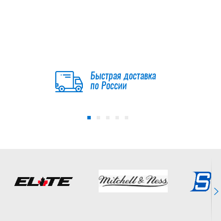
Щитки CCM
JETSPEED FT8
PRO SR
24 990
Быстрая доставка
руб.
по России
Щитки CCM
JETSPEED FT8
SR
20 990
руб.
Щитки BAUER
S26 SUPREME