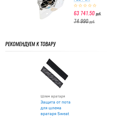
63 741.50
руб.
74 990
руб.
-15 %
Шлем вратаря
РЕКОМЕНДУЕМ К ТОВАРУ
Warrior Ritual R
F2E+ SR
63 741.50
руб.
74 990
руб.
Шлем вратаря
Защита от пота
для шлема
вратаря Sweat