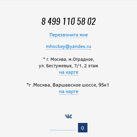
3 890
руб.
8 499 110 58 02
Перезвоните мне
Сувенир McFarlane
фигурка тренер Don
mhockey@yandex.ru
Cherry
* г. Москва, м.Отрадное,
ул. Бестужевых, 7/1, 2 этаж
3 890
руб.
на карте
*г .Москва, Варшавское шоссе, 95к1
на карте
Сувенир McFarlane
фигурка игрока
STASTNY
3 990
руб.
0