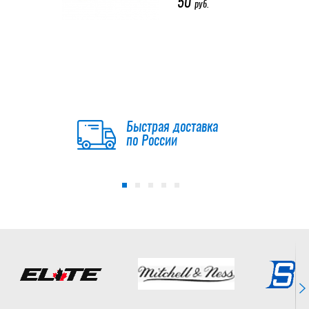
50
руб.
Клипса для шлема
BAUER PLASTIC
BUCKLE
50
Быстрая доставка
руб.
по России