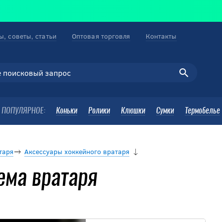
ы, советы, статьи
Оптовая торговля
Контакты
ПОПУЛЯРНОЕ:
Коньки
Ролики
Клюшки
Сумки
Термобелье
таря
Аксессуары хоккейного вратаря
ема вратаря