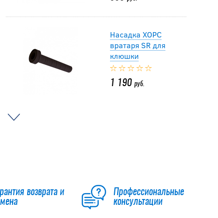
Насадка ХОРС
вратаря SR для
клюшки
1 190
руб.
Запчасти для
щитков вратаря
Bauer RP Prodigy
Velcro Toe Strap
990
руб.
рантия возврата и
Профессиональные
бмена
консультации
Насадка ХОРС