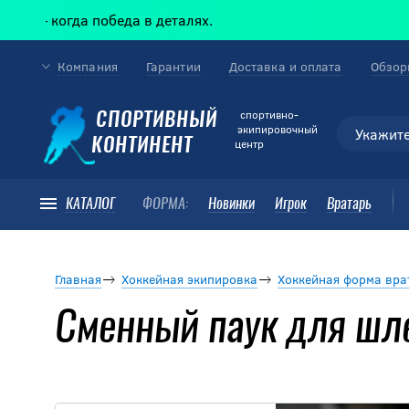
когда победа в деталях.
Компания
Гарантии
Доставка и оплата
Обзор
cпортивно-
СПОРТИВНЫЙ
экипировочный
КОНТИНЕНТ
центр
КАТАЛОГ
ФОРМА:
Новинки
Игрок
Вратарь
Главная
Хоккейная экипировка
Хоккейная форма вра
Сменный паук для шл