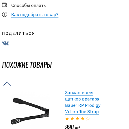
Velcro Toe Strap
Способы оплаты
Как подобрать товар?
990
руб.
ПОДЕЛИТЬСЯ
Насадка ХОРС
вратаря SR для
клюшки
ПОХОЖИЕ ТОВАРЫ
1 190
руб.
Запчасти для
щитков вратаря
Bauer RP Prodigy
Velcro Toe Strap
990
руб.